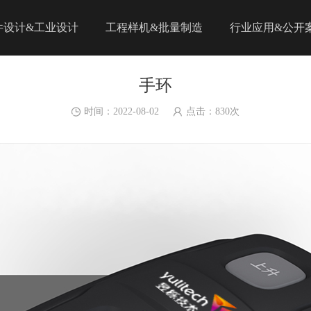
件设计&工业设计
工程样机&批量制造
行业应用&公开
手环
时间：2022-08-02
点击：
830
次