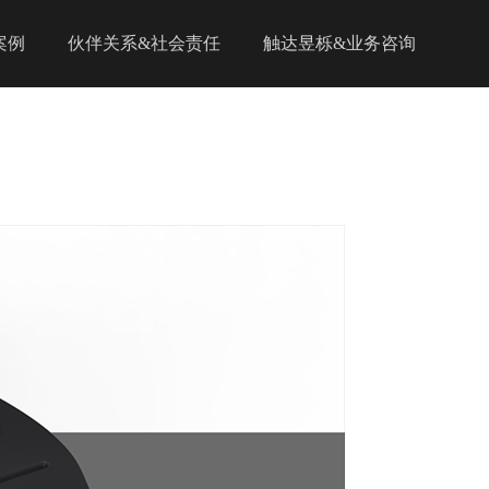
案例
伙伴关系&社会责任
触达昱栎&业务咨询